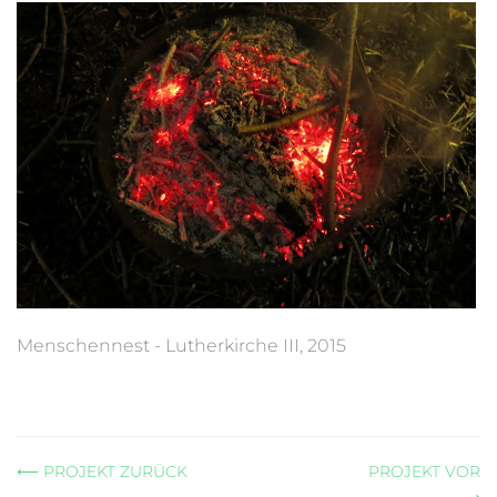
Menschennest - Lutherkirche III, 2015
⟵ PROJEKT ZURÜCK
PROJEKT VOR
⟶