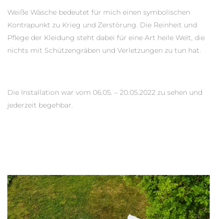
Weiße Wäsche bedeutet für mich einen symbolischen
Kontrapunkt zu Krieg und Zerstörung. Die Reinheit und
Pflege der Kleidung steht dabei für eine Art heile Welt, die
nichts mit Schützengräben und Verletzungen zu tun hat.
Die Installation war vom 06.05. – 20.05.2022 zu sehen und
jederzeit begehbar.