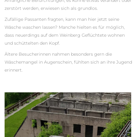
Anfängliche Befürchtungen, es könne etwas verändert oder
zerstört werden, erwiesen sich als grundlos.
Zufällige Passanten fragten, kann man hier jetzt seine
Wäsche waschen lassen? Manche hielten es für möglich,
dass neuerdings auf dem Weinberg Geflüchtete wohnen
und schüttelten den Kopf.
Ältere Besucherinnen nahmen besonders gern die
Wäschemangel in Augenschein, fühlten sich an ihre Jugend
erinnert.