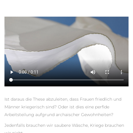
Ist daraus die These abzuleiten, dass Frauen friedlich und
Männer kriegerisch sind? Oder ist dies eine perfide
Arbeitsteilung aufgrund archaischer Gewohnheiten?
Jedenfalls brauchen wir saubere Wäsche, Kriege brauchen