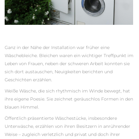
Ganz in der Nähe der Installation war früher eine
Wäschebleiche. Bleichen waren ein wichtiger Treffpunkt im
Leben von Frauen, neben der schweren Arbeit konnten sie
sich dort austauschen, Neuigkeiten berichten und
Geschichten erzählen.
Weiße Wäsche, die sich rhythmisch im Winde bewegt, hat
ihre eigene Poesie. Sie zeichnet geräuschlos Formen in den
blauen Himmel.
Öffentlich präsentierte Wäschestücke, insbesondere
Unterwäsche, erzählen von ihren Besitzern in anrührender
Weise – zugleich verletzlich und privat und doch ihrer