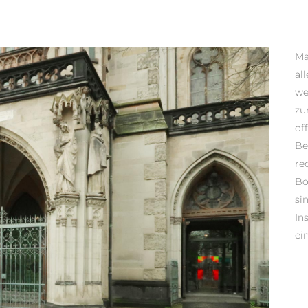
Ma
al
we
zu
of
Be
re
Bo
si
In
ei