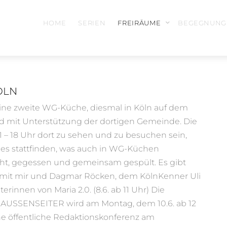
HOME
SERIEN
FREIRÄUME
BEGEGNUNG
ÖLN
eine zweite WG-Küche, diesmal in Köln auf dem
und mit Unterstützung der dortigen Gemeinde. Die
 11 – 18 Uhr dort zu sehen und zu besuchen sein,
les stattfinden, was auch in WG-Küchen
ocht, gegessen und gemeinsam gespült. Es gibt
mit mir und Dagmar Röcken, dem KölnKenner Uli
eterinnen von Maria 2.0. (8.6. ab 11 Uhr) Die
AUSSENSEITER wird am Montag, dem 10.6. ab 12
 öffentliche Redaktionskonferenz am